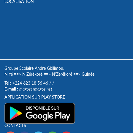
LOCALISATION
Groupe Scolaire André Gbilimou,
N'Yé
==>
N'Zérékoré
==>
N'Zérékoré
==>
Guinée
Tel :
+224 623 18 56 46
/
/
E-mail :
magoe@magoe.net
APPLICATION SUR PLAY STORE
CONTACTS