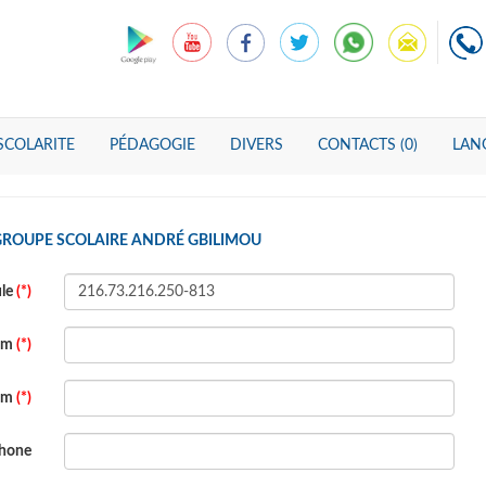
SCOLARITE
PÉDAGOGIE
DIVERS
CONTACTS (0)
LANG
GROUPE SCOLAIRE ANDRÉ GBILIMOU
ule
(*)
om
(*)
om
(*)
phone