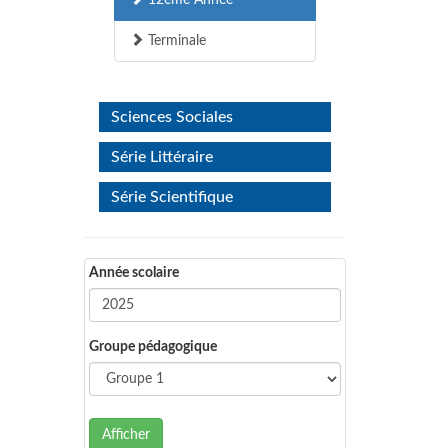
12ème Année
Terminale
Sciences Sociales
Série Littéraire
Série Scientifique
Année scolaire
Groupe pédagogique
Afficher