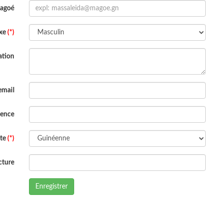
Magoé
xe
(*)
ation
email
dence
ite
(*)
cture
Enregistrer