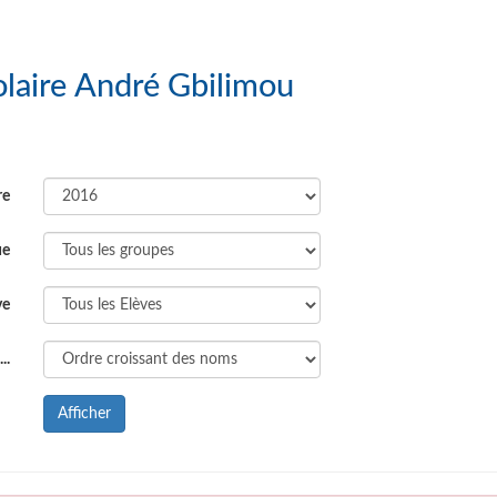
 Groupe Scolaire André Gbilimou
re
ue
ve
..
Afficher