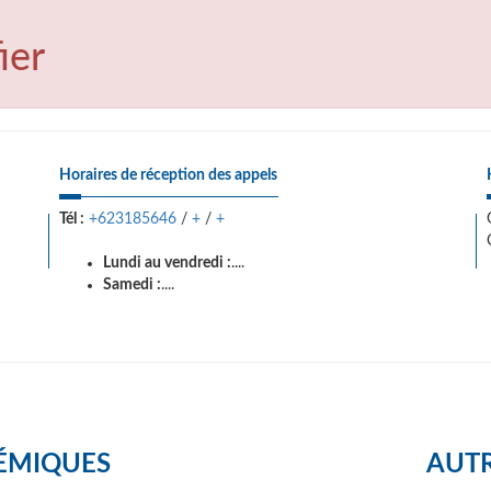
ier
Horaires de réception des appels
Tél :
+623185646
/
+
/
+
Lundi au vendredi :
....
Samedi :
....
ÉMIQUES
AUTR