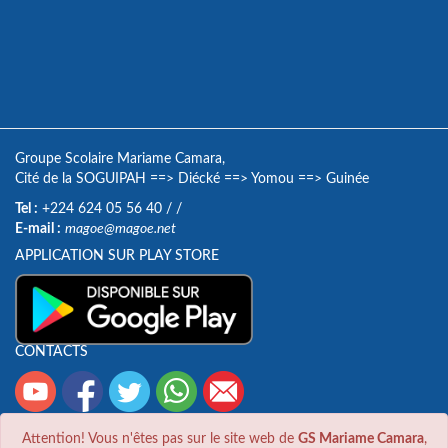
Groupe Scolaire Mariame Camara,
Cité de la SOGUIPAH
==>
Diécké
==>
Yomou
==>
Guinée
Tel :
+224 624 05 56 40
/
/
E-mail :
magoe@magoe.net
APPLICATION SUR PLAY STORE
CONTACTS
Attention! Vous n'êtes pas sur le site web de
GS Mariame Camara
,