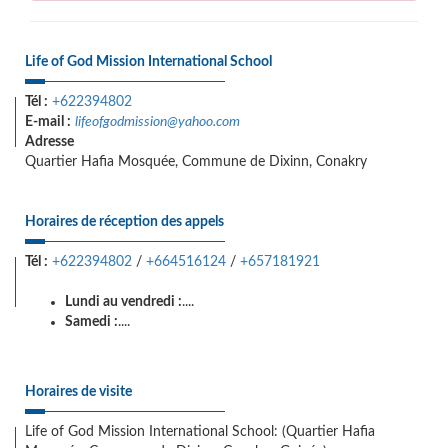
Life of God Mission International School
Tél :
+622394802
E-mail :
lifeofgodmission@yahoo.com
Adresse
Quartier Hafia Mosquée, Commune de Dixinn, Conakry
Horaires de réception des appels
Tél :
+622394802
/
+664516124
/
+657181921
Lundi au vendredi :
....
Samedi :
....
Horaires de visite
Life of God Mission International School: (Quartier Hafia