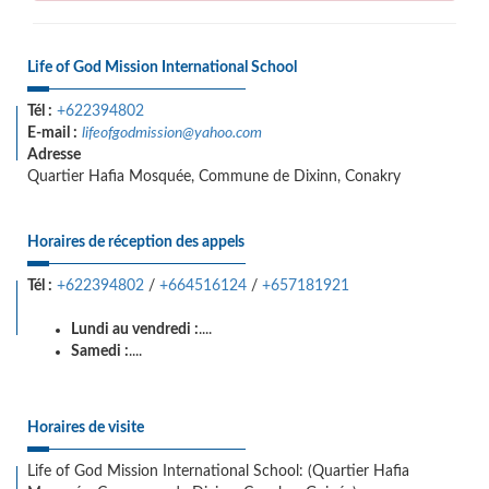
Life of God Mission International School
Tél :
+622394802
E-mail :
lifeofgodmission@yahoo.com
Adresse
Quartier Hafia Mosquée, Commune de Dixinn, Conakry
Horaires de réception des appels
Tél :
+622394802
/
+664516124
/
+657181921
Lundi au vendredi :
....
Samedi :
....
Horaires de visite
Life of God Mission International School: (Quartier Hafia