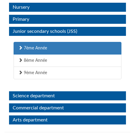
Nursery
Primary
Junior secondary schools (JSS)
7ème Année
8ème Année
9ème Année
Science department
Commercial department
Arts department