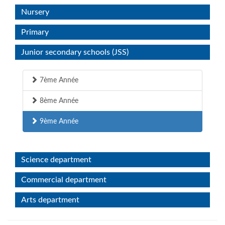
Nursery
Primary
Junior secondary schools (JSS)
7ème Année
8ème Année
9ème Année
Science department
Commercial department
Arts department