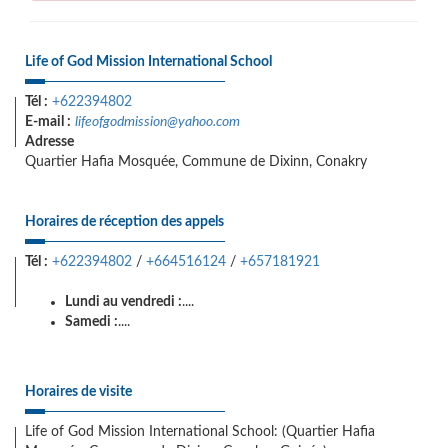
Life of God Mission International School
Tél :
+622394802
E-mail :
lifeofgodmission@yahoo.com
Adresse
Quartier Hafia Mosquée, Commune de Dixinn, Conakry
Horaires de réception des appels
Tél :
+622394802
/
+664516124
/
+657181921
Lundi au vendredi :
....
Samedi :
....
Horaires de visite
Life of God Mission International School: (Quartier Hafia