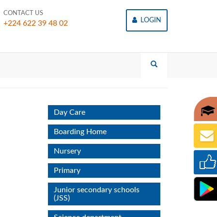
CONTACT US
LOGIN
+224 622 39 48 02
Day Care
Boarding Home
Nursery
Primary
Junior secondary schools
(JSS)