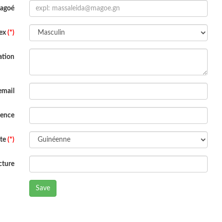
Magoé
ex
(*)
ation
email
dence
ite
(*)
cture
Save