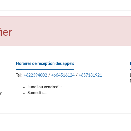
ier
Horaires de réception des appels
Tél :
+622394802
/
+664516124
/
+657181921
Lundi au vendredi :
....
y
Samedi :
....