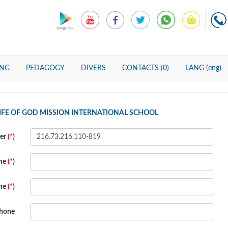
ING
PEDAGOGY
DIVERS
CONTACTS (0)
LANG (eng)
LIFE OF GOD MISSION INTERNATIONAL SCHOOL
ber
(*)
ame
(*)
ame
(*)
hone