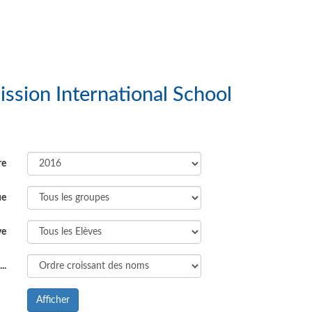
e of God Mission International School
re
ue
ve
..
Afficher