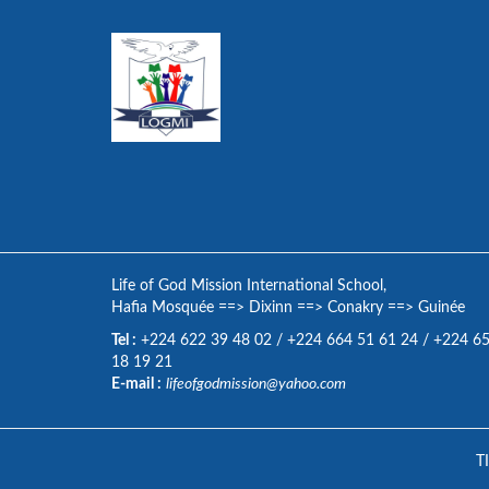
Life of God Mission International School,
Hafia Mosquée
==>
Dixinn
==>
Conakry
==>
Guinée
Tel :
+224 622 39 48 02
/
+224 664 51 61 24
/
+224 6
18 19 21
E-mail :
lifeofgodmission@yahoo.com
T