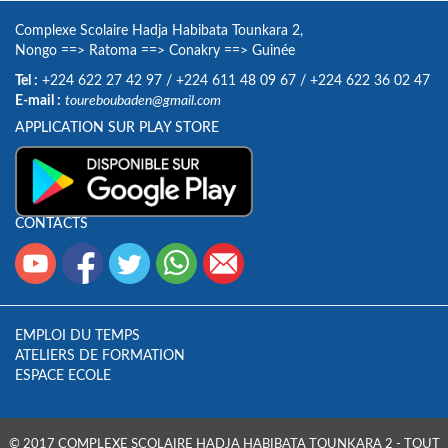
Complexe Scolaire Hadja Habibata Tounkara 2,
Nongo
==>
Ratoma
==>
Conakry
==>
Guinée
Tel :
+224 622 27 42 97
/
+224 611 48 09 67
/
+224 622 36 02 47
E-mail :
toureboubaden@gmail.com
APPLICATION SUR PLAY STORE
CONTACTS
EMPLOI DU TEMPS
ATELIERS DE FORMATION
ESPACE ECOLE
© 2017 COMPLEXE SCOLAIRE HADJA HABIBATA TOUNKARA 2 - TOUT