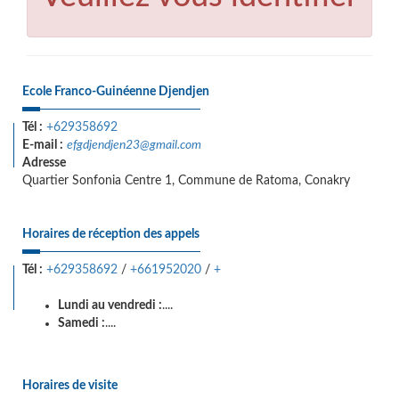
Ecole Franco-Guinéenne Djendjen
Tél :
+629358692
E-mail :
efgdjendjen23@gmail.com
Adresse
Quartier Sonfonia Centre 1, Commune de Ratoma, Conakry
Horaires de réception des appels
Tél :
+629358692
/
+661952020
/
+
Lundi au vendredi :
....
Samedi :
....
Horaires de visite