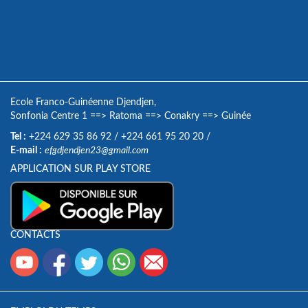
Ecole Franco-Guinéenne Djendjen,
Sonfonia Centre 1
==>
Ratoma
==>
Conakry
==>
Guinée
Tel :
+224 629 35 86 92
/
+224 661 95 20 20
/
E-mail :
efgdjendjen23@gmail.com
APPLICATION SUR PLAY STORE
CONTACTS