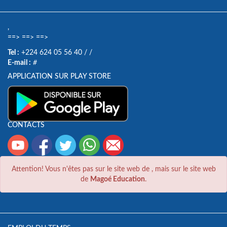
,
==>
==>
==>
Tel :
+224 624 05 56 40
/
/
E-mail :
#
APPLICATION SUR PLAY STORE
CONTACTS
Attention! Vous n'êtes pas sur le site web de
, mais sur le site web
de
Magoé Education
.