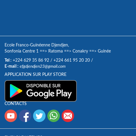
Ecole Franco-Guinéenne Djendjen,
Sonfonia Centre 1
==>
Ratoma
==>
Conakry
==>
Guinée
Tel :
+224 629 35 86 92
/
+224 661 95 20 20
/
E-mail :
efgdjendjen23@gmail.com
APPLICATION SUR PLAY STORE
CONTACTS