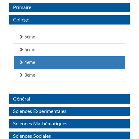
Primaire
Collège
6ème
5ème
4ème
3ème
Général
Sciences Expérimentales
Sciences Mathématiques
Sciences Sociales