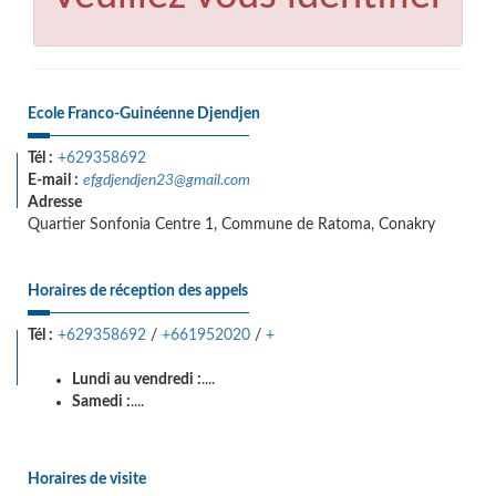
Ecole Franco-Guinéenne Djendjen
Tél :
+629358692
E-mail :
efgdjendjen23@gmail.com
Adresse
Quartier Sonfonia Centre 1, Commune de Ratoma, Conakry
Horaires de réception des appels
Tél :
+629358692
/
+661952020
/
+
Lundi au vendredi :
....
Samedi :
....
Horaires de visite