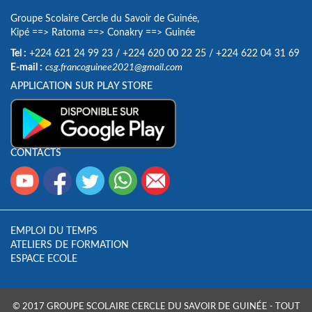
Groupe Scolaire Cercle du Savoir de Guinée,
Kipé
==>
Ratoma
==>
Conakry
==>
Guinée
Tel :
+224 621 24 99 23
/
+224 620 00 22 25
/
+224 622 04 31 69
E-mail :
csg.francoguinee2021@gmail.com
APPLICATION SUR PLAY STORE
CONTACTS
EMPLOI DU TEMPS
ATELIERS DE FORMATION
ESPACE ECOLE
© 2017 GROUPE SCOLAIRE CERCLE DU SAVOIR DE GUINÉE - TOUT