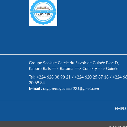
Groupe Scolaire Cercle du Savoir de Guinée Bloc D,
Kaporo Rails
==>
Ratoma
==>
Conakry
==>
Guinée
Tel :
+224 628 08 98 21
/
+224 620 25 87 18
/
+224 6
30 59 84
E-mail :
csg.francoguinee2021@gmail.com
EMPLO