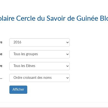
Liste des Elèves : Groupe Scolaire Cercle du Savoir 
re
ue
ve
..
Afficher