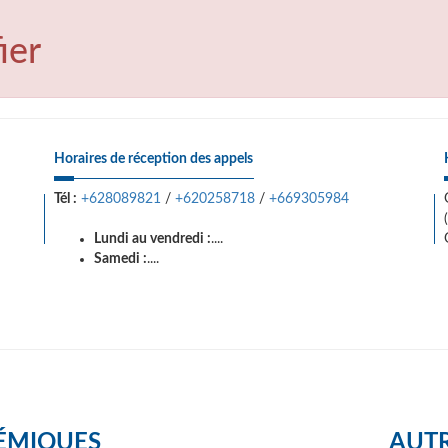
ier
Horaires de réception des appels
Tél :
+628089821
/
+620258718
/
+669305984
Lundi au vendredi :
....
Samedi :
....
ÉMIQUES
AUTR