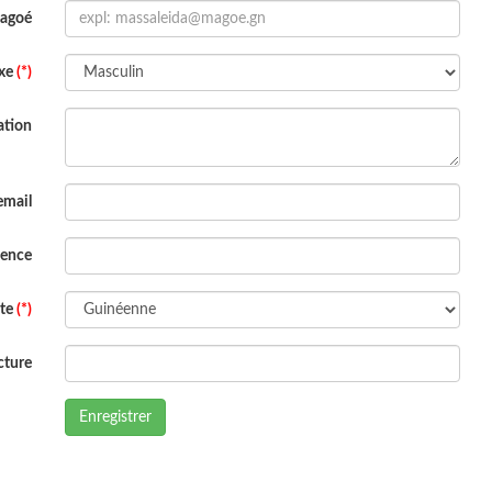
Magoé
xe
(*)
ation
email
dence
ite
(*)
cture
Enregistrer