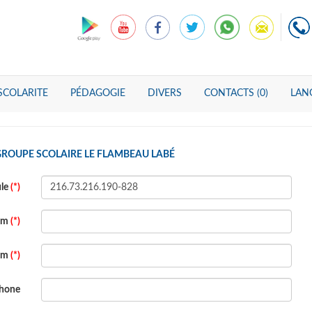
SCOLARITE
PÉDAGOGIE
DIVERS
CONTACTS (0)
LANG
GROUPE SCOLAIRE LE FLAMBEAU LABÉ
ule
(*)
om
(*)
om
(*)
phone