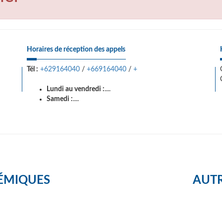
Horaires de réception des appels
Tél :
+629164040
/
+669164040
/
+
Lundi au vendredi :
....
Samedi :
....
ÉMIQUES
AUTR