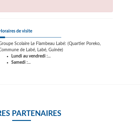
Horaires de visite
Groupe Scolaire Le Flambeau Labé: (Quartier Poreko,
Commune de Labé, Labé, Guinée)
Lundi au vendredi :
...
Samedi :
...
ES PARTENAIRES