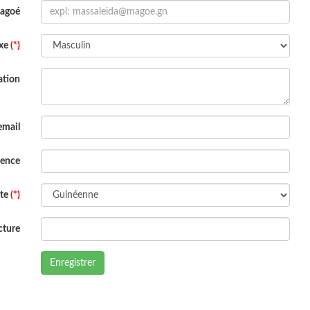
Magoé
xe
(*)
ation
email
dence
ite
(*)
cture
Enregistrer