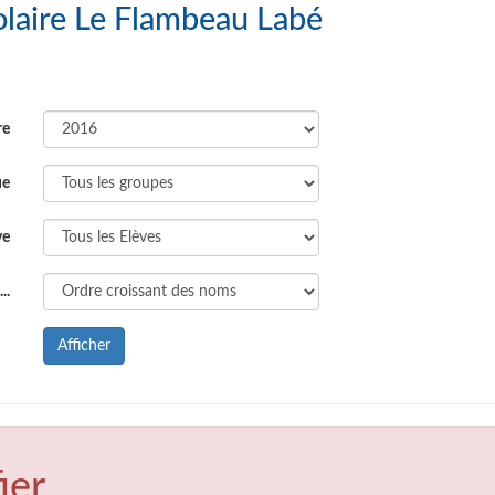
Liste des Elèves : Groupe Scolaire Le Flambeau Labé
re
ue
ve
..
Afficher
ier