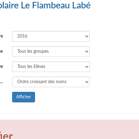
Liste des Elèves : Groupe Scolaire Le Flambeau Labé
re
ue
ve
..
Afficher
ier