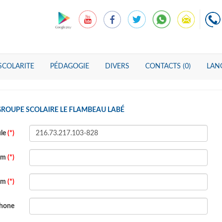
SCOLARITE
PÉDAGOGIE
DIVERS
CONTACTS (0)
LANG
GROUPE SCOLAIRE LE FLAMBEAU LABÉ
ule
(*)
om
(*)
om
(*)
phone