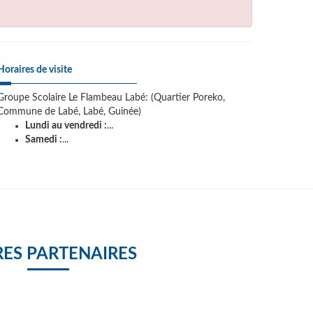
Horaires de visite
Groupe Scolaire Le Flambeau Labé: (Quartier Poreko,
Commune de Labé, Labé, Guinée)
Lundi au vendredi :
...
Samedi :
...
ES PARTENAIRES