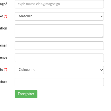
Magoé
xe
(*)
ation
email
dence
ite
(*)
cture
Enregistrer