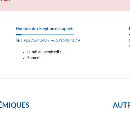
Horaires de réception des appels
Tél :
+629164040
/
+669164040
/
+
Lundi au vendredi :
....
Samedi :
....
ÉMIQUES
AUTR