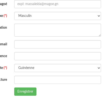
Magoé
xe
(*)
ation
email
dence
ite
(*)
cture
Enregistrer