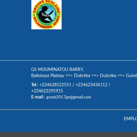
GS MOUMINATOU BARRY,
Bailobaya Plateau
==>
Dubréka
==>
Dubréka
==>
Guiné
Tel :
+224628522551
/
+224623436112
/
+224622295915
E-mail :
gsmb2017gn@gmail.com
EMPLO