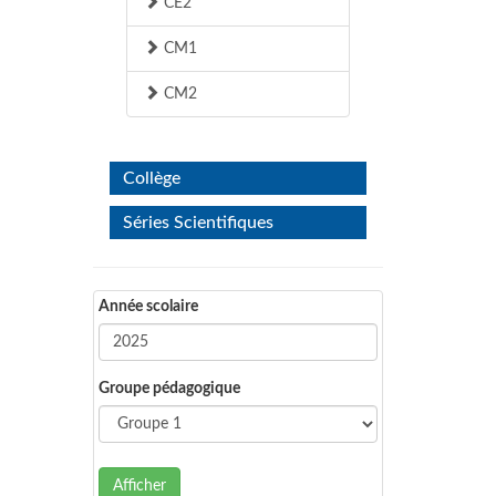
CE2
CM1
CM2
Collège
Séries Scientifiques
Année scolaire
Groupe pédagogique
Afficher