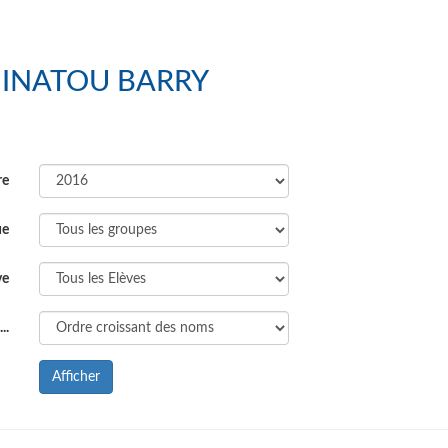
 : GS MOUMINATOU BARRY
re
ue
ve
..
Afficher