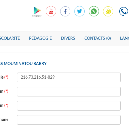
SCOLARITE
PÉDAGOGIE
DIVERS
CONTACTS (0)
LANG
 GS MOUMINATOU BARRY
ule
(*)
om
(*)
om
(*)
phone