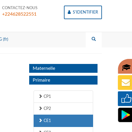
CONTACTEZ-NOUS
S'IDENTIFIER
+224628522551
 (fr)
Maternelle
Primaire
CP1
CP2
CE1