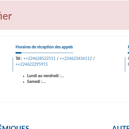
ier
Horaires de réception des appels
Tél :
++224628522551
/
++224623436112
/
++224622295915
Lundi au vendredi :
....
Samedi :
....