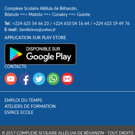
Complexe Scolaire Alléluia de Béhanzin,
Béanzin
==>
Matoto
==>
Conakry
==>
Guinée
Tel :
+224 625 54 66 23
/
+224 610 04 16 64
/
+224 623 19 49 76
E-mail :
familleleno@yahoo.fr
APPLICATION SUR PLAY STORE
CONTACTS
EMPLOI DU TEMPS
ATELIERS DE FORMATION
ESPACE ECOLE
© 2017 COMPLEXE SCOLAIRE ALLÉLUIA DE BÉHANZIN - TOUT DROITS