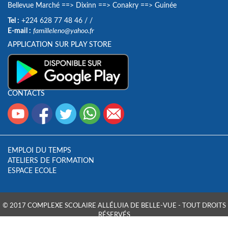
Bellevue Marché
==>
Dixinn
==>
Conakry
==>
Guinée
Tel :
+224 628 77 48 46
/
/
E-mail :
familleleno@yahoo.fr
APPLICATION SUR PLAY STORE
CONTACTS
EMPLOI DU TEMPS
ATELIERS DE FORMATION
ESPACE ECOLE
© 2017 COMPLEXE SCOLAIRE ALLÉLUIA DE BELLE-VUE - TOUT DROITS
RÉSERVÉS