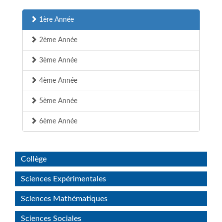
1ère Année
2ème Année
3ème Année
4ème Année
5ème Année
6ème Année
Collège
Sciences Expérimentales
Sciences Mathématiques
Sciences Sociales