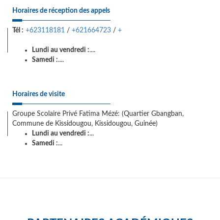
Horaires de réception des appels
Tél :
+623118181
/
+621664723
/
+
Lundi au vendredi :
....
Samedi :
....
Horaires de visite
Groupe Scolaire Privé Fatima Mézé: (Quartier Gbangban,
Commune de Kissidougou, Kissidougou, Guinée)
Lundi au vendredi :
...
Samedi :
...