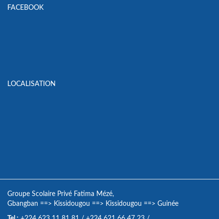
FACEBOOK
LOCALISATION
Groupe Scolaire Privé Fatima Mézé,
Gbangban
==>
Kissidougou
==>
Kissidougou
==>
Guinée
Tel :
+224 623 11 81 81
/
+224 621 66 47 23
/