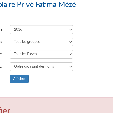
: Groupe Scolaire Privé Fatima Mézé
re
ue
ve
..
Afficher
ier