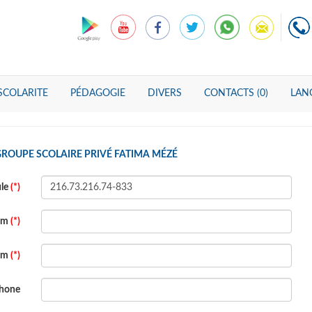
SCOLARITE
PÉDAGOGIE
DIVERS
CONTACTS (0)
LANG
GROUPE SCOLAIRE PRIVÉ FATIMA MÉZÉ
ule
(*)
om
(*)
om
(*)
phone