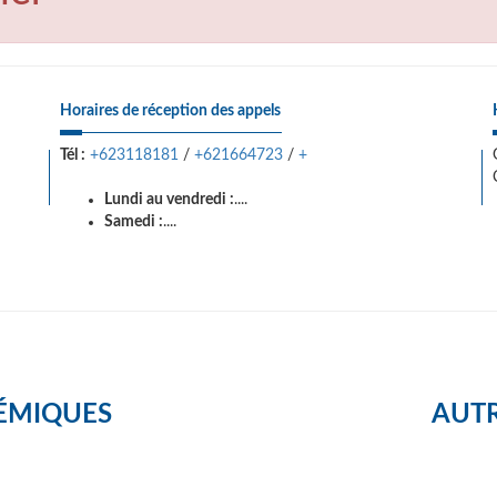
Horaires de réception des appels
Tél :
+623118181
/
+621664723
/
+
Lundi au vendredi :
....
Samedi :
....
ÉMIQUES
AUTR