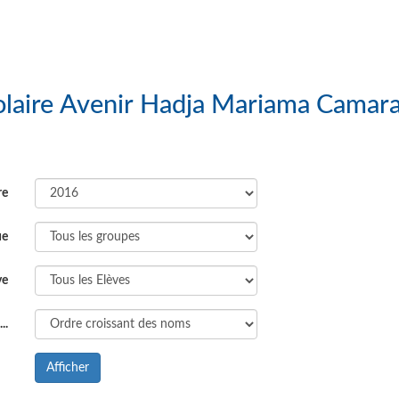
s : Groupe Scolaire Avenir Hadja Mariama Camar
re
ue
ve
..
Afficher