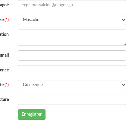
Magoé
xe
(*)
ation
email
dence
ite
(*)
cture
Enregistrer