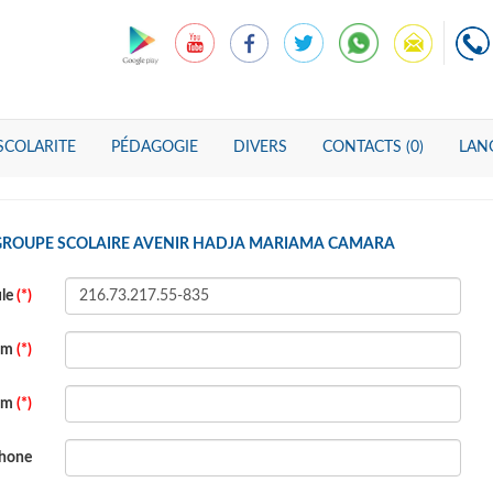
SCOLARITE
PÉDAGOGIE
DIVERS
CONTACTS (0)
LANG
 GROUPE SCOLAIRE AVENIR HADJA MARIAMA CAMARA
ule
(*)
om
(*)
om
(*)
phone