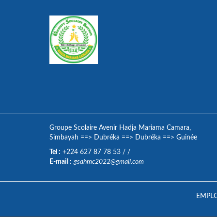
Groupe Scolaire Avenir Hadja Mariama Camara,
Simbayah
==>
Dubréka
==>
Dubréka
==>
Guinée
Tel :
+224 627 87 78 53
/
/
E-mail :
gsahmc2022@gmail.com
EMPLO