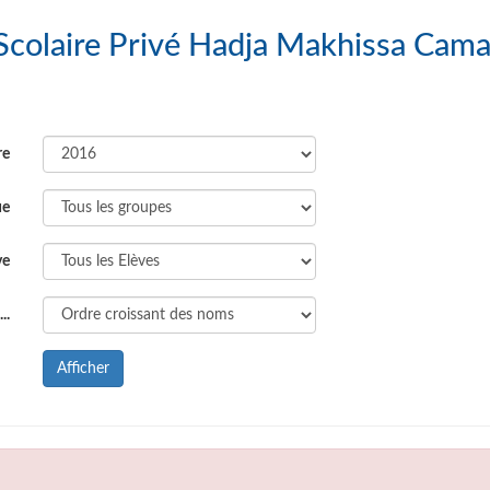
s : Complexe Scolaire Privé Hadja Makhissa Cam
re
ue
ve
..
Afficher