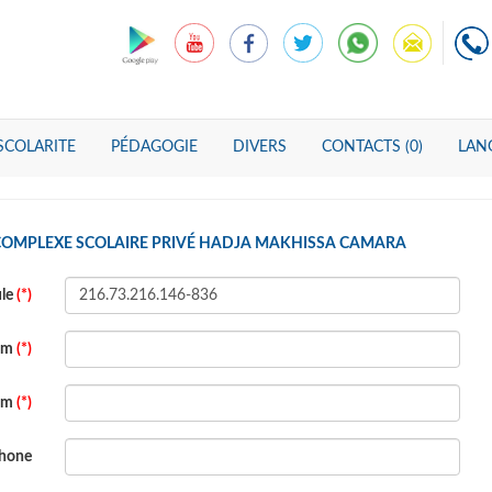
SCOLARITE
PÉDAGOGIE
DIVERS
CONTACTS (0)
LANG
 COMPLEXE SCOLAIRE PRIVÉ HADJA MAKHISSA CAMARA
ule
(*)
om
(*)
om
(*)
phone