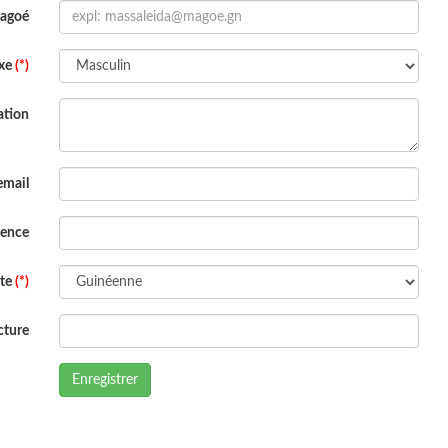
Magoé
xe
(*)
ation
email
dence
ite
(*)
cture
Enregistrer