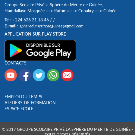
Groupe Scolaire Privé la Sphère du Mérite de Guinée,
Hamdallaye Mosquée
==>
Ratoma
==>
Conakry
==>
Guinée
Tel :
+224 626 31 18 46
/
/
E-mail :
spheredumeritedeguinee@gmail.com
APPLICATION SUR PLAY STORE
CONTACTS
EMPLOI DU TEMPS
ATELIERS DE FORMATION
ESPACE ECOLE
© 2017 GROUPE SCOLAIRE PRIVÉ LA SPHÈRE DU MÉRITE DE GUINÉE -