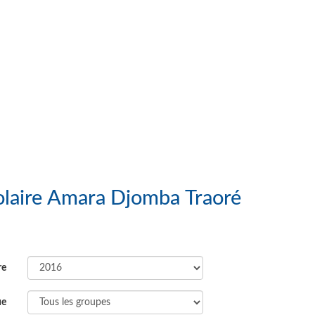
 : Groupe Scolaire Amara Djomba Traoré
re
ue