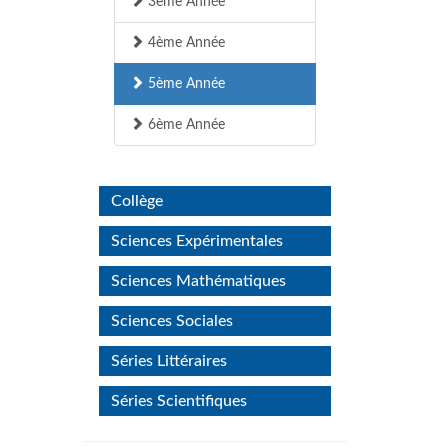
3ème Année
4ème Année
5ème Année
6ème Année
Collège
Sciences Expérimentales
Sciences Mathématiques
Sciences Sociales
Séries Littéraires
Séries Scientifiques