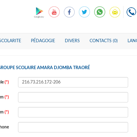
SCOLARITE
PÉDAGOGIE
DIVERS
CONTACTS (0)
LANG
 GROUPE SCOLAIRE AMARA DJOMBA TRAORÉ
ule
(*)
om
(*)
om
(*)
phone