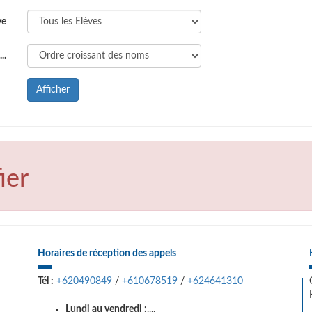
ve
..
Afficher
ier
Horaires de réception des appels
Tél :
+620490849
/
+610678519
/
+624641310
Lundi au vendredi :
....