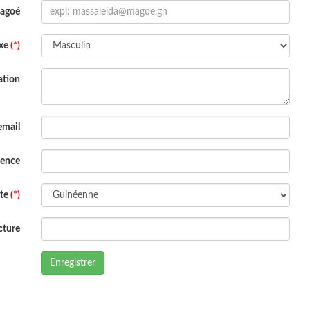
Magoé
xe
(*)
ation
email
dence
ite
(*)
cture
Enregistrer