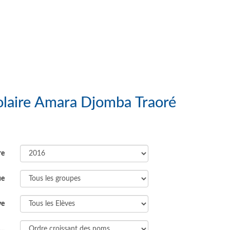
 : Groupe Scolaire Amara Djomba Traoré
re
ue
ve
..