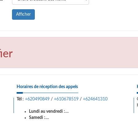
Afficher
ier
Horaires de réception des appels
Tél :
+620490849
/
+610678519
/
+624641310
Lundi au vendredi :
....
Samedi :
....