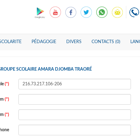
SCOLARITE
PÉDAGOGIE
DIVERS
CONTACTS (0)
LANG
 GROUPE SCOLAIRE AMARA DJOMBA TRAORÉ
ule
(*)
om
(*)
om
(*)
phone