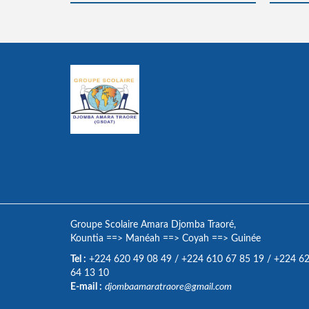
Groupe Scolaire Amara Djomba Traoré,
Kountia
==>
Manéah
==>
Coyah
==>
Guinée
Tel :
+224 620 49 08 49
/
+224 610 67 85 19
/
+224 6
64 13 10
E-mail :
djombaamaratraore@gmail.com