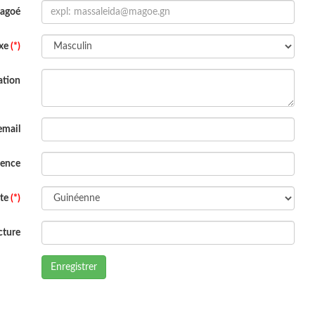
Magoé
xe
(*)
ation
email
dence
ite
(*)
cture
Enregistrer