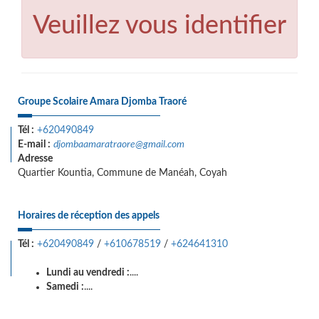
Veuillez vous identifier
Groupe Scolaire Amara Djomba Traoré
Tél :
+620490849
E-mail :
djombaamaratraore@gmail.com
Adresse
Quartier Kountia, Commune de Manéah, Coyah
Horaires de réception des appels
Tél :
+620490849
/
+610678519
/
+624641310
Lundi au vendredi :
....
Samedi :
....