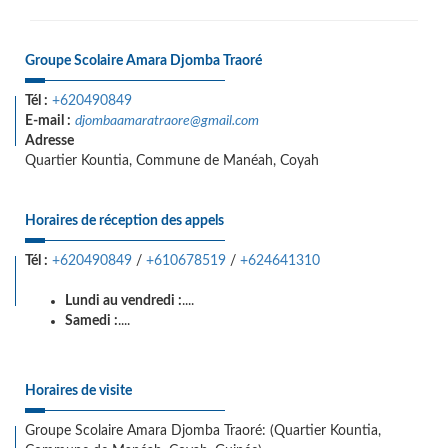
Groupe Scolaire Amara Djomba Traoré
Tél :
+620490849
E-mail :
djombaamaratraore@gmail.com
Adresse
Quartier Kountia, Commune de Manéah, Coyah
Horaires de réception des appels
Tél :
+620490849
/
+610678519
/
+624641310
Lundi au vendredi :
....
Samedi :
....
Horaires de visite
Groupe Scolaire Amara Djomba Traoré: (Quartier Kountia,