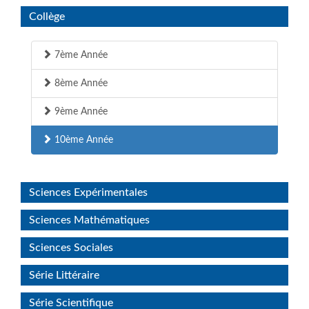
Collège
7ème Année
8ème Année
9ème Année
10ème Année
Sciences Expérimentales
Sciences Mathématiques
Sciences Sociales
Série Littéraire
Série Scientifique