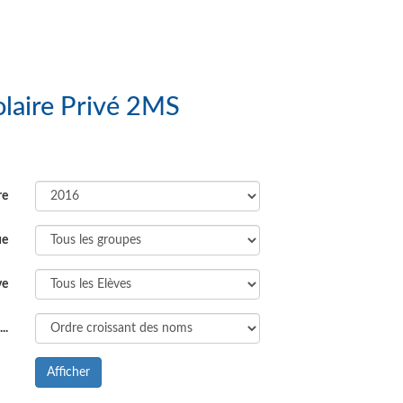
Groupe Scolaire Privé 2MS
re
ue
ve
..
Afficher