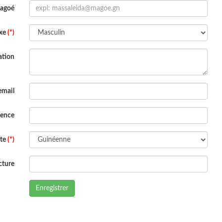
Magoé
xe
(*)
ation
email
dence
ite
(*)
cture
Enregistrer