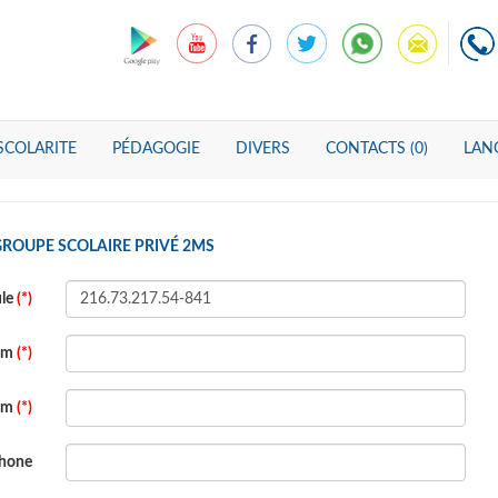
SCOLARITE
PÉDAGOGIE
DIVERS
CONTACTS (0)
LANG
GROUPE SCOLAIRE PRIVÉ 2MS
ule
(*)
om
(*)
om
(*)
phone