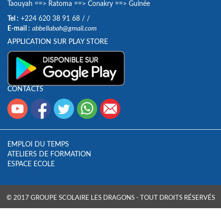
Taouyah
==>
Ratoma
==>
Conakry
==>
Guinée
Tel :
+224 620 38 91 68
/
/
E-mail :
abbellabah@gmail.com
APPLICATION SUR PLAY STORE
CONTACTS
EMPLOI DU TEMPS
ATELIERS DE FORMATION
ESPACE ECOLE
© 2017 GROUPE SCOLAIRE LES DRAGONS - TOUT DROITS RÉSERVÉS