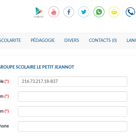
SCOLARITE
PÉDAGOGIE
DIVERS
CONTACTS (0)
LANG
GROUPE SCOLAIRE LE PETIT JEANNOT
ule
(*)
om
(*)
om
(*)
phone