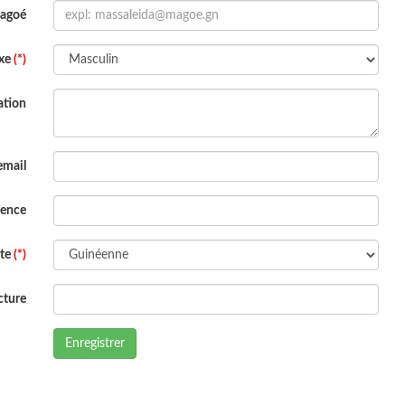
Magoé
xe
(*)
ation
email
dence
ite
(*)
cture
Enregistrer