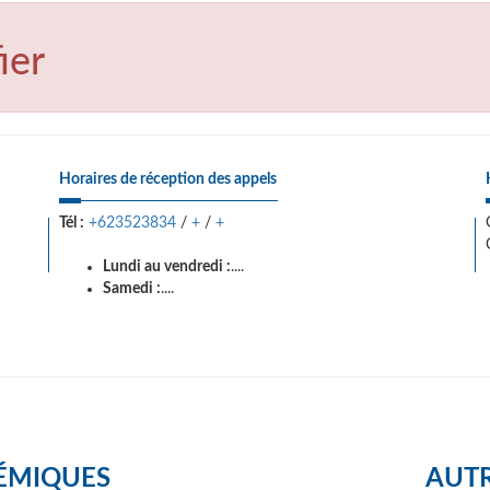
ier
Horaires de réception des appels
Tél :
+623523834
/
+
/
+
Lundi au vendredi :
....
Samedi :
....
ÉMIQUES
AUTR