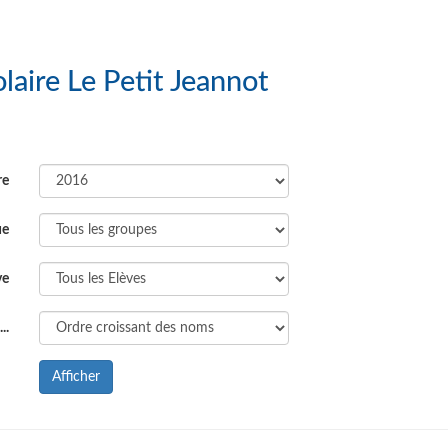
 Groupe Scolaire Le Petit Jeannot
re
ue
ve
..
Afficher