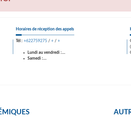
Horaires de réception des appels
Tél :
+622759275
/
+
/
+
Lundi au vendredi :
....
Samedi :
....
ÉMIQUES
AUTR