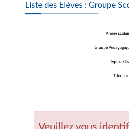
Liste des Elève
Année scolai
Groupe Pédagogiq
Type d'Elè
Trier par .
Veuillez vous identif