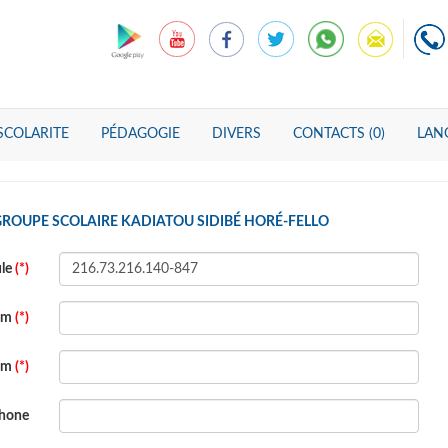
SCOLARITE
PÉDAGOGIE
DIVERS
CONTACTS (0)
LANG
GROUPE SCOLAIRE KADIATOU SIDIBÉ HORÉ-FELLO
ule
(*)
om
(*)
om
(*)
phone