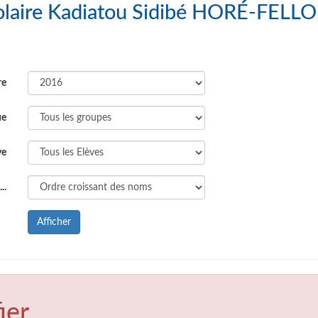
s : Groupe Scolaire Kadiatou Sidibé HORÉ-FELLO
re
ue
ve
..
Afficher
ier