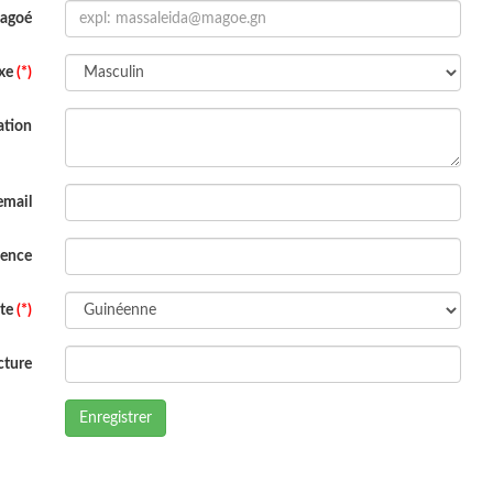
Magoé
xe
(*)
ation
email
dence
ite
(*)
cture
Enregistrer