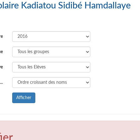
 : Groupe Scolaire Kadiatou Sidibé Hamdallaye
re
ue
ve
..
Afficher
ier