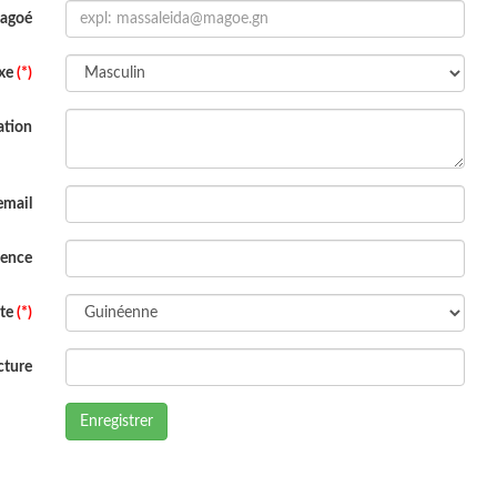
Magoé
xe
(*)
ation
email
dence
ite
(*)
cture
Enregistrer