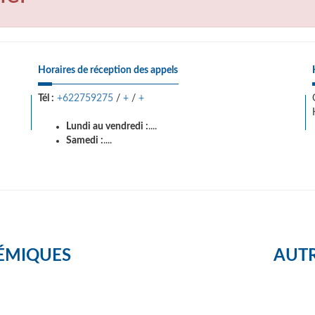
Horaires de réception des appels
Tél :
+622759275
/
+
/
+
Lundi au vendredi :
....
Samedi :
....
ÉMIQUES
AUTR