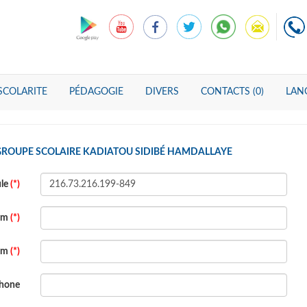
SCOLARITE
PÉDAGOGIE
DIVERS
CONTACTS (0)
LANG
 GROUPE SCOLAIRE KADIATOU SIDIBÉ HAMDALLAYE
ule
(*)
om
(*)
om
(*)
phone