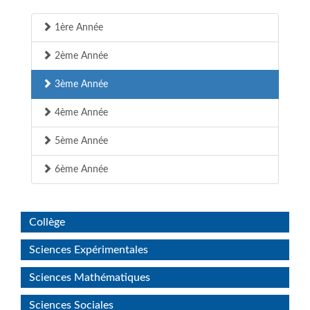
1ère Année
2ème Année
3ème Année
4ème Année
5ème Année
6ème Année
Collège
Sciences Expérimentales
Sciences Mathématiques
Sciences Sociales