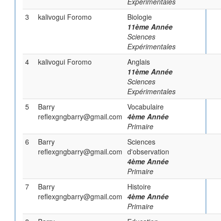
Expérimentales
3
kalivogui Foromo
Biologie
11ème Année
Sciences
Expérimentales
4
kalivogui Foromo
Anglais
11ème Année
Sciences
Expérimentales
5
Barry
Vocabulaire
reflexgngbarry@gmail.com
4ème Année
Primaire
6
Barry
Sciences
reflexgngbarry@gmail.com
d'observation
4ème Année
Primaire
7
Barry
Histoire
reflexgngbarry@gmail.com
4ème Année
Primaire