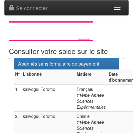
Se connecter
Toggle
navigati
Consulter votre solde sur le site
Abonnés sans formulaire de payement
N°
L'abonné
Matière
Date
d'bonnemen
1
kalivogui Foromo
Français
11ème Année
Sciences
Expérimentales
2
kalivogui Foromo
Chimie
11ème Année
Sciences