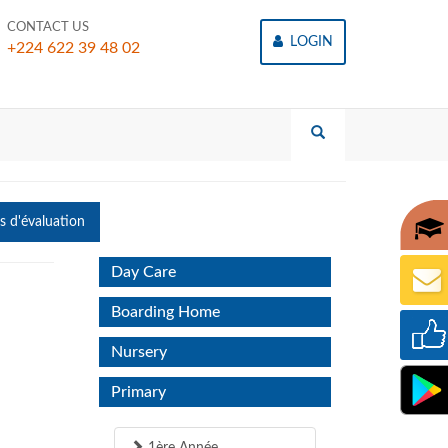
CONTACT US
LOGIN
+224 622 39 48 02
es d'évaluation
Day Care
Boarding Home
Nursery
Primary