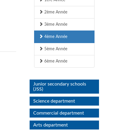
1ère Année
2ème Année
3ème Année
4ème Année
5ème Année
6ème Année
Junior secondary schools
(JSS)
Science department
Commercial department
Arts department