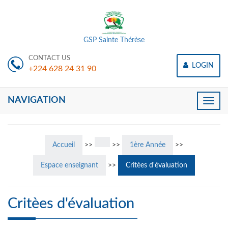
GSP Sainte Thérèse
CONTACT US
LOGIN
+224 628 24 31 90
NAVIGATION
Toggle
naviga
Accueil
>>
>>
1ère Année
>>
Espace enseignant
>>
Critèes d'évaluation
Critèes d'évaluation