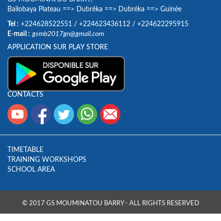
Bailobaya Plateau
==>
Dubréka
==>
Dubréka
==>
Guinée
Tel :
+224628522551
/
+224623436112
/
+224622295915
E-mail :
gsmb2017gn@gmail.com
APPLICATION SUR PLAY STORE
CONTACTS
TIMETABLE
TRAINING WORKSHOPS
SCHOOL AREA
© 2017 GS MOUMINATOU BARRY - ALL RIGHTS RESERVED