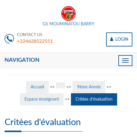
GS MOUMINATOU BARRY
CONTACT US
LOGIN
+224628522551
NAVIGATION
Toggle
naviga
Accueil
>>
>>
9ème Année
>>
Espace enseignant
>>
Critèes d'évaluation
Critèes d'évaluation