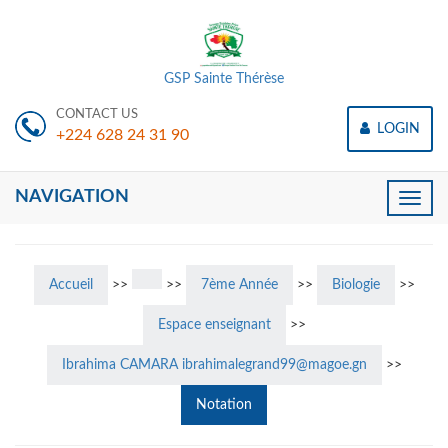
GSP Sainte Thérèse
CONTACT US
LOGIN
+224 628 24 31 90
NAVIGATION
Toggle
naviga
Accueil
>>
>>
7ème Année
>>
Biologie
>>
Espace enseignant
>>
Ibrahima CAMARA ibrahimalegrand99@magoe.gn
>>
Notation