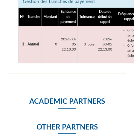
Gestion des tranches de payement
Echéance
Date de
Fréquenc
N°
Tranche
Montant
de
Tolérance
début de
rappel
payement
rappel
0 fo
an 
2026-03-
2026-
éch
1
Annuel
0
05
0 jours
03-05
0 fo
22:13:00
22:13:00
an a
éch
ACADEMIC PARTNERS
OTHER PARTNERS