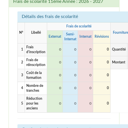
Frais de scolarité 11ème Année : 2026 - 2027
Détails des frais de scolarité
Frais de scolarité
N°
Libellé
Fournitur
Semi-
Externat
Internat
Révisions
Internat
Frais
1
0
0
0
0
Quantité
d'inscription
Frais de
2
0
0
0
0
Montant
réinscription
Coût de la
3
0
0
0
0
formation
Nombre de
4
0
0
0
0
tranches
Réduction
5
pour les
0
0
0
0
anciens