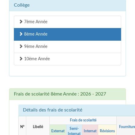
Collège
7ème Année
8ème Année
9ème Année
10ème Année
Frais de scolarité 8ème Année : 2026 - 2027
Détails des frais de scolarité
Frais de scolarité
N°
Libellé
Fournitur
Semi-
Externat
Internat
Révisions
Internat