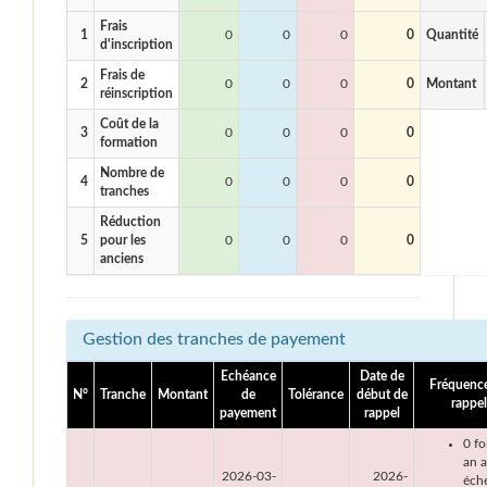
Frais
1
0
0
0
0
Quantité
d'inscription
Frais de
2
0
0
0
0
Montant
réinscription
Coût de la
3
0
0
0
0
formation
Nombre de
4
0
0
0
0
tranches
Réduction
5
pour les
0
0
0
0
anciens
Gestion des tranches de payement
Echéance
Date de
Fréquenc
N°
Tranche
Montant
de
Tolérance
début de
rappel
payement
rappel
0 fo
an 
2026-03-
2026-
éch