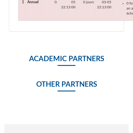
1
Annuel
0
05
0 jours
03-05
0 fo
22:13:00
22:13:00
an a
éch
ACADEMIC PARTNERS
OTHER PARTNERS