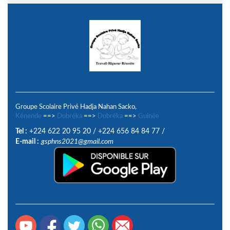
Groupe Scolaire Privé Hadja Nahan Sacko,
Kénende
==>
Dubréka
==>
Dubréka
==>
Guinée
Tel :
+224 622 20 95 20
/
+224 656 84 84 77
/
E-mail :
gsphns2021@gmail.com