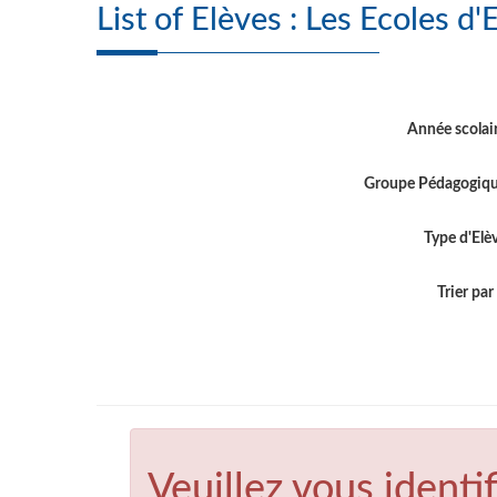
List of Elèves : Le
Année scolai
Groupe Pédagogiq
Type d'Elè
Trier par .
Veuillez vous identif