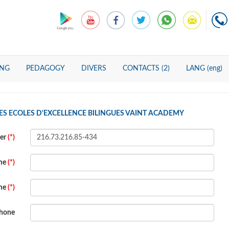
ING
PEDAGOGY
DIVERS
CONTACTS (2)
LANG (eng)
ES ECOLES D'EXCELLENCE BILINGUES VAINT ACADEMY
ber
(*)
ame
(*)
ame
(*)
hone