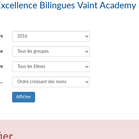
s Ecoles d'Excellence Bilingues Vaint Academy
re
ue
ve
..
Afficher
ier