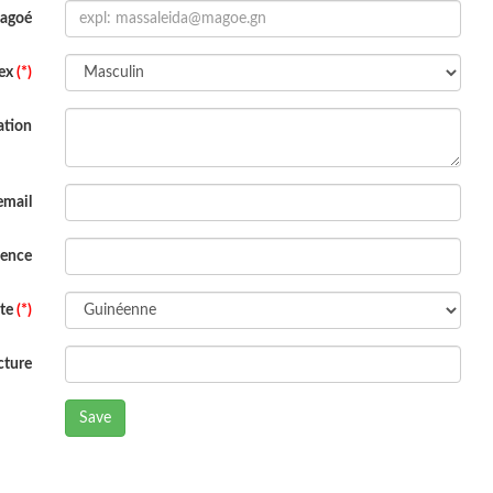
Magoé
ex
(*)
ation
email
dence
ite
(*)
cture
Save