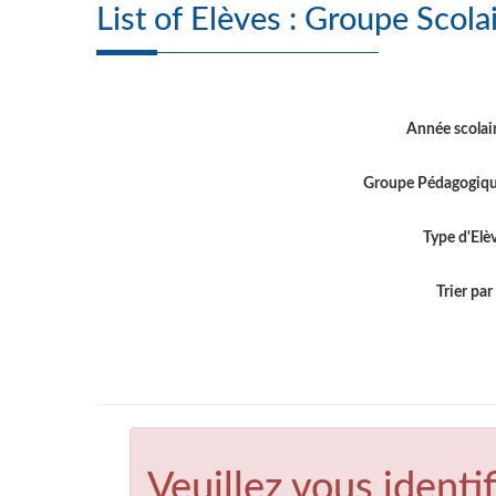
List of Elèves : Grou
Année scolai
Groupe Pédagogiq
Type d'Elè
Trier par .
Veuillez vous identif