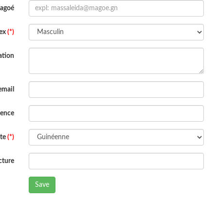
Magoé
ex
(*)
ation
email
dence
ite
(*)
cture
Save