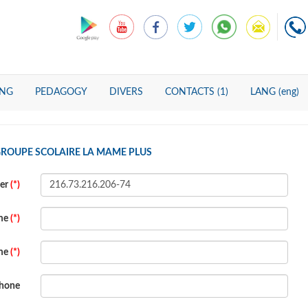
ING
PEDAGOGY
DIVERS
CONTACTS (1)
LANG (eng)
GROUPE SCOLAIRE LA MAME PLUS
ber
(*)
ame
(*)
ame
(*)
hone