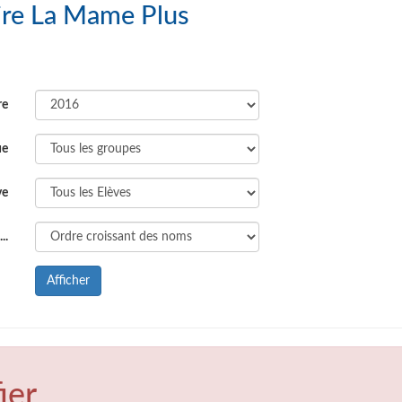
pe Scolaire La Mame Plus
re
ue
ve
..
Afficher
ier