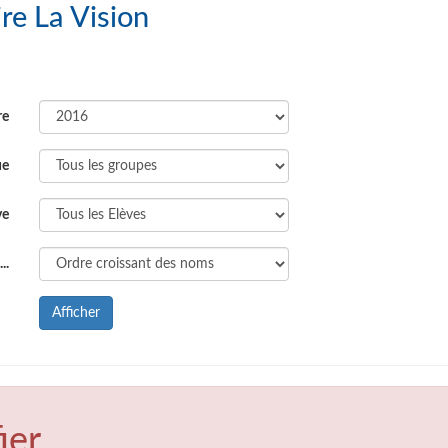
 Scolaire La Vision
re
ue
ve
..
Afficher
ier