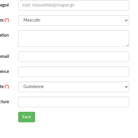
Magoé
ex
(*)
ation
email
dence
ite
(*)
cture
Save