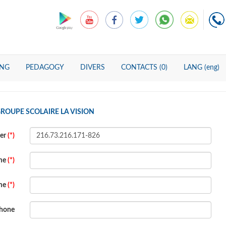
ING
PEDAGOGY
DIVERS
CONTACTS (0)
LANG (eng)
ROUPE SCOLAIRE LA VISION
ber
(*)
ame
(*)
ame
(*)
hone