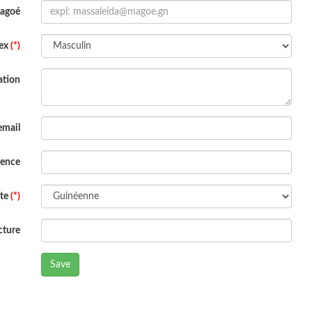
Magoé
ex
(*)
ation
email
dence
ite
(*)
cture
Save