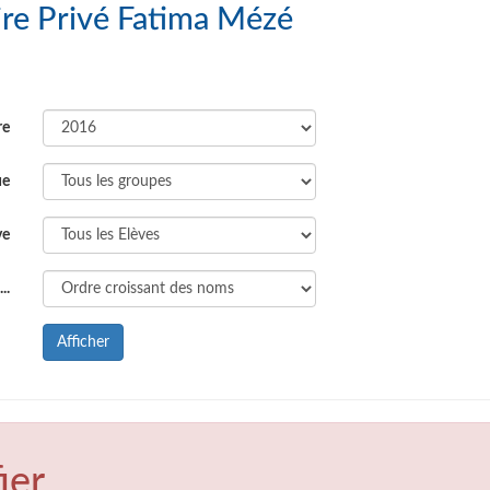
upe Scolaire Privé Fatima Mézé
re
ue
ve
..
Afficher
ier