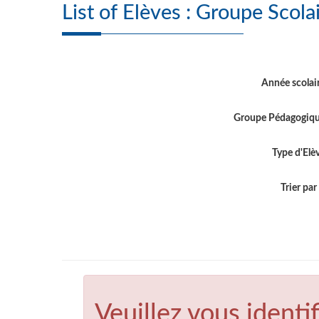
List of Elèves : Gro
Année scolai
Groupe Pédagogiq
Type d'Elè
Trier par .
Veuillez vous identif