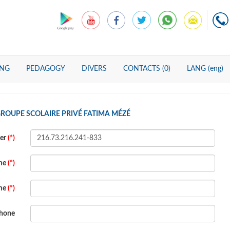
ING
PEDAGOGY
DIVERS
CONTACTS (0)
LANG (eng)
GROUPE SCOLAIRE PRIVÉ FATIMA MÉZÉ
ber
(*)
ame
(*)
ame
(*)
hone