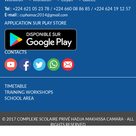
Wonkifon
==>
Wonkifon
==>
Coyah
==>
Guinée
Tel :
+224 621 05 23 78
/
+224 660 08 86 85
/
+224 624 19 12 57
E-mail :
csphamac2014@gmail.com
APPLICATION SUR PLAY STORE
CONTACTS
TIMETABLE
TRAINING WORKSHOPS
SCHOOL AREA
© 2017 COMPLEXE SCOLAIRE PRIVÉ HADJA MAKHISSA CAMARA - ALL
RIGHTS RESERVED