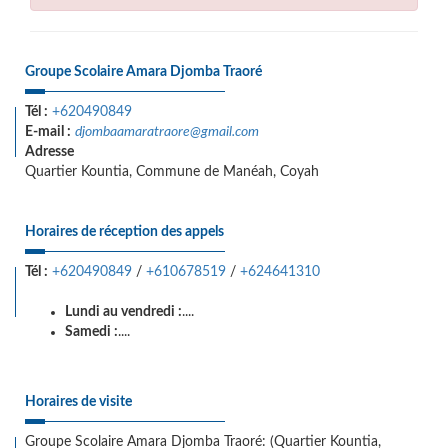
Groupe Scolaire Amara Djomba Traoré
Tél :
+620490849
E-mail :
djombaamaratraore@gmail.com
Adresse
Quartier Kountia, Commune de Manéah, Coyah
Horaires de réception des appels
Tél :
+620490849
/
+610678519
/
+624641310
Lundi au vendredi :
....
Samedi :
....
Horaires de visite
Groupe Scolaire Amara Djomba Traoré: (Quartier Kountia,