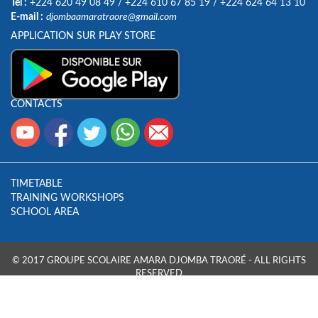
Tel :
+224 620 49 08 49
/
+224 610 67 85 19
/
+224 624 64 13 10
E-mail :
djombaamaratraore@gmail.com
APPLICATION SUR PLAY STORE
CONTACTS
TIMETABLE
TRAINING WORKSHOPS
SCHOOL AREA
© 2017 GROUPE SCOLAIRE AMARA DJOMBA TRAORÉ - ALL RIGHTS
RESERVED